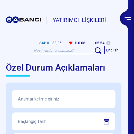
SAHOL
88,05
%-0.06
05:54
English
Özel Durum Açıklamaları