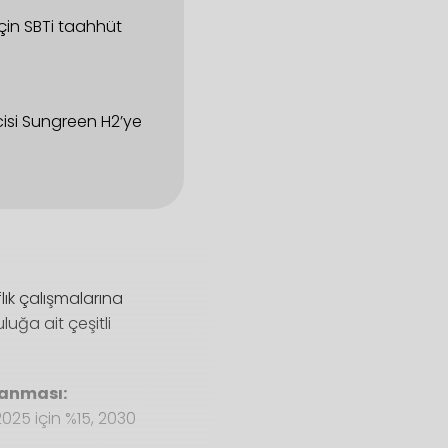
çin SBTi taahhüt
icisi Sungreen H2’ye
lık çalışmalarına
luğa ait çeşitli
lanması:
025 için %15, 2030