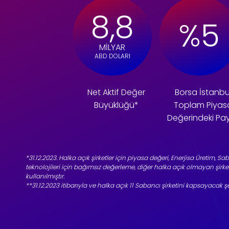
8,8
%5
MİLYAR
ABD DOLARI
Net Aktif Değer
Borsa İstanbu
Büyüklüğü*
Toplam Piyas
Değerindeki Pa
*31.12.2023. Halka açık şirketler için piyasa değeri, Enerjisa Üretim, S
teknolojileri için bağımsız değerleme, diğer halka açık olmayan şirketl
kullanılmıştır.
**31.12.2023 itibarıyla ve halka açık 11 Sabancı şirketini kapsayacak şe