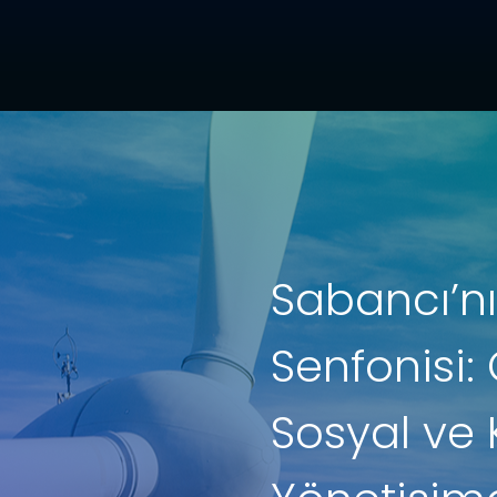
Sabancı’nı
Senfonisi:
Sosyal ve