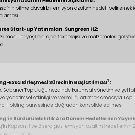
 Emisyon Azaltım Hedefinin Açıklamsı:
a’nın bilime dayalı bir emisyon azaltım hedefi belirlemek i
alaması
res Start-up Yatırımları, Sungreen H2:
i modüler yeşil hidrojen teknolojisi ve malzemeleri geliştir
sı
1
ng-Exsa Birleşmesi Sürecinin Başlatılması
:
inin, Sabancı Topluluğu nezdinde kurumsal yönetim ve şeffaf
e yönetimsel etkinliği ve verimliliği artırmak amacıyla Toplu
ancı Holding bünyesinde doğrudan konsolide edilmesi
ng’in Sürdürülebilirlik Ara Dönem Hedeflerinin Yayın
’in Kapsam 1 ve 2 sera gazı emisyon azaltım hedeflerinin 2
 yayınlanması