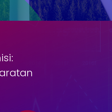
si:
Yaratan