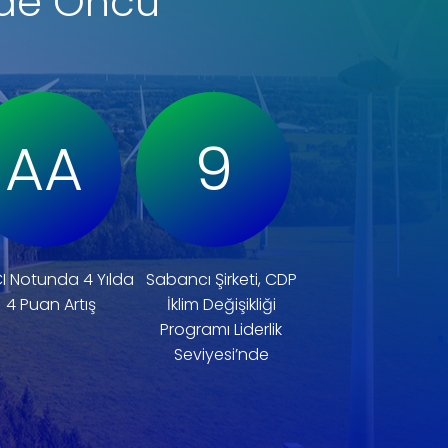
mde Öncü
AA
9
I Notunda 4 Yılda
Sabancı Şirketi, CDP
4 Puan Artış
İklim Değişikliği
Programı Liderlik
Seviyesi’nde