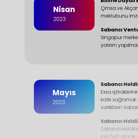
Bilime Dayalı
Nisan
Çimsa ve Akçans
mektubunu imz
2023
Sabancı Ventu
Singapur merkezl
yatırım yapılma
Sabancı Holdi
Mayıs
Exsa iştirakler
katkı sağlamak v
2023
varlıkların Sab
Sabancı Holdi
Sabancı Holding
için %42 olarak