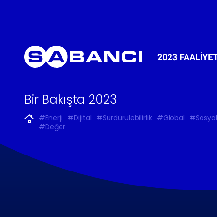
Bir Bakışta 2023
#Enerji
#Dijital
#Sürdürülebilirlik
#Global
#Sosyal
#Değer