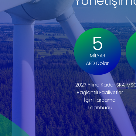
Yönetişi
5
MİLYAR
ABD Doları
2027 Yılına Kadar SKA
MSC
Bağlantılı Faaliyetler
İçin Harcama
Taahhüdü