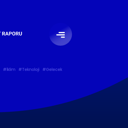
#İklim
#Teknoloji
#Gelecek