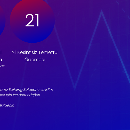
21
l
Yıl Kesintisiz Temettü
a
Ödemesi
y**
abancı Building Solutions ve İklim
er için ise defter değeri
kildedir.