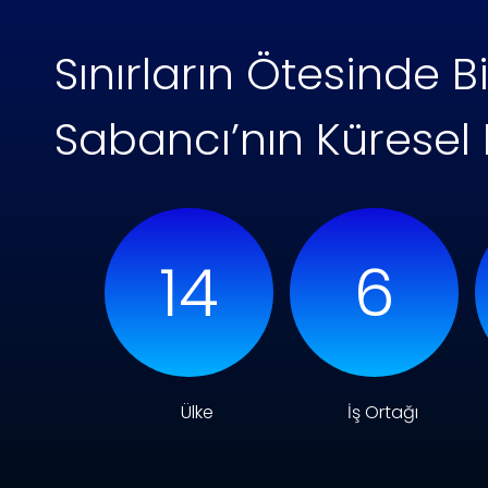
Sınırların Ötesinde B
Sabancı’nın Küresel
14
6
Ülke
İş Ortağı