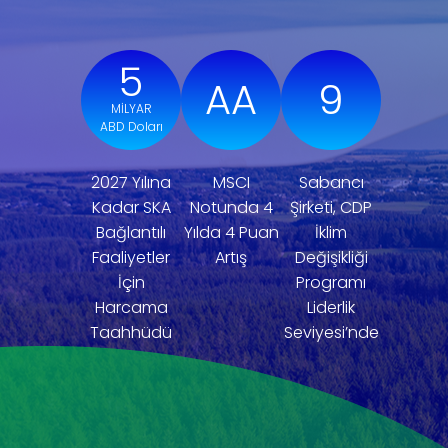
5
AA
9
MİLYAR
ABD Doları
2027 Yılına
MSCI
Sabancı
Kadar SKA
Notunda 4
Şirketi, CDP
Bağlantılı
Yılda 4 Puan
İklim
Faaliyetler
Artış
Değişikliği
İçin
Programı
Harcama
Liderlik
Taahhüdü
Seviyesi’nde