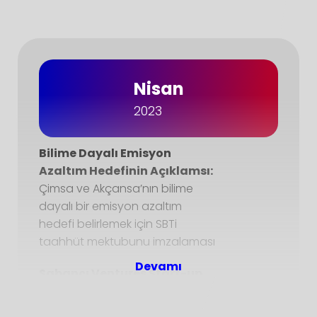
Nisan
2023
Bilime Dayalı Emisyon
Azaltım Hedefinin Açıklamsı:
Çimsa ve Akçansa’nın bilime
dayalı bir emisyon azaltım
hedefi belirlemek için SBTi
taahhüt mektubunu imzalaması
Sabancı Ventures Start-up
Yatırımları, Sungreen H2:
Singapur merkezli modüler yeşil