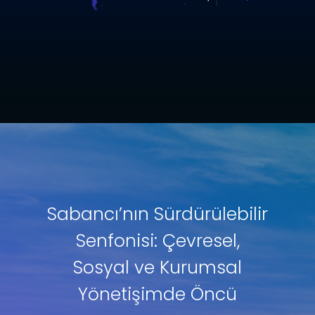
Sabancı’nın Sürdürülebilir
Senfonisi: Çevresel,
Sosyal ve Kurumsal
Yönetişimde Öncü