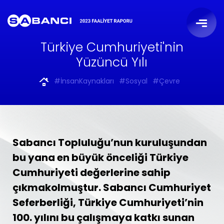
Türkiye Cumhuriyeti'nin
Yüzüncü Yılı
#İnsanKaynakları
#Sosyal
#Çevre
Sabancı Topluluğu’nun kuruluşundan
bu yana en büyük önceliği Türkiye
Cumhuriyeti değerlerine sahip
çıkmakolmuştur. Sabancı Cumhuriyet
Seferberliği, Türkiye Cumhuriyeti’nin
100. yılını bu çalışmaya katkı sunan