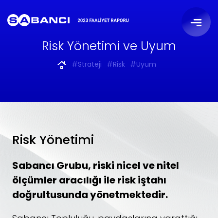
Risk Yönetimi ve Uyum
#Strateji
#Risk
#Uyum
Risk Yönetimi
Sabancı Grubu, riski nicel ve nitel
ölçümler aracılığı ile risk iştahı
doğrultusunda yönetmektedir.