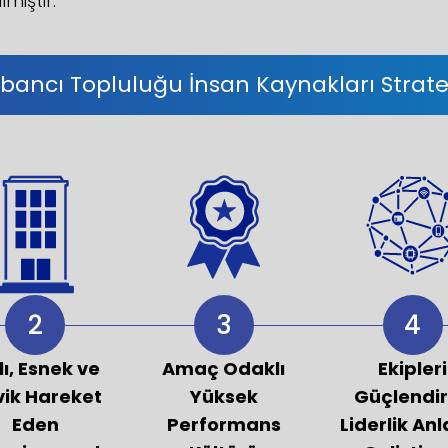
miştir:
bancı Topluluğu İnsan Kaynakları Stratej
2
3
4
lı, Esnek ve
Amaç Odaklı
Ekipleri
ik Hareket
Yüksek
Güçlendi
Eden
Performans
Liderlik Anl