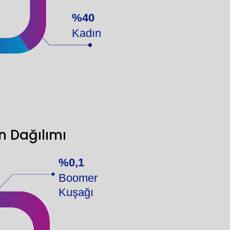
%40
Kadın
n Dağılımı
%0,1
Boomer
Kuşağı