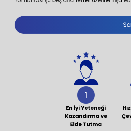
Yol haritası şu beş ana temel üzerine inşa edil
Sa
1
En İyi Yeteneği
Hız
Kazandırma ve
Çev
Elde Tutma