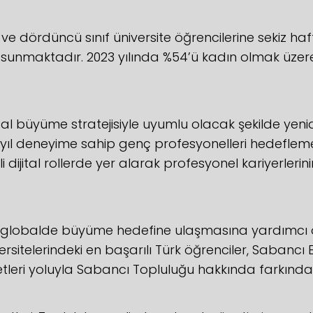
ve dördüncü sınıf üniversite öğrencilerine sekiz h
sunmaktadır. 2023 yılında %54’ü kadın olmak üzere a
l büyüme stratejisiyle uyumlu olacak şekilde yenide
 yıl deneyime sahip genç profesyonelleri hedeflem
i dijital rollerde yer alarak profesyonel kariyerler
un globalde büyüme hedefine ulaşmasına yardımcı
elerindeki en başarılı Türk öğrenciler, Sabancı Elçi
iyetleri yoluyla Sabancı Topluluğu hakkında farkın