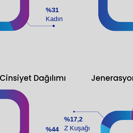
%31
Kadın
Cinsiyet Dağılımı
Jenerasyo
%17,2
Z Kuşağı
%44