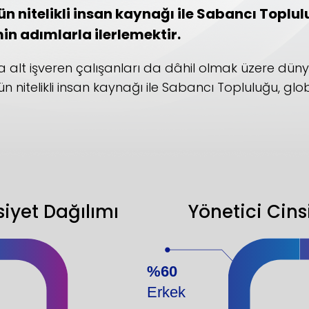
stün nitelikli insan kaynağı ile Sabancı Topl
min adımlarla ilerlemektir.
a alt işveren çalışanları da dâhil olmak üzere dün
ün nitelikli insan kaynağı ile Sabancı Topluluğu, glob
iyet Dağılımı
Yönetici Cins
%60
Erkek