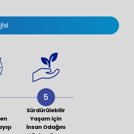
isi
5
Sürdürülebilir
ren
Yaşam için
ayışı
İnsan Odağını