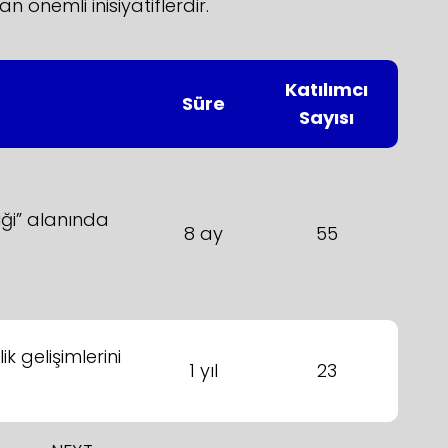
 önemli inisiyatiflerdir.
Katılımcı
Süre
Sayısı
iği” alanında
8 ay
55
k gelişimlerini
1 yıl
23