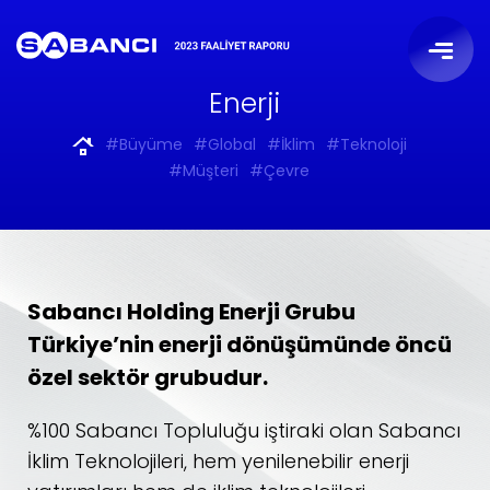
Enerji
#Büyüme
#Global
#İklim
#Teknoloji
#Müşteri
#Çevre
Sabancı Holding Enerji Grubu
Türkiye’nin enerji dönüşümünde öncü
özel sektör grubudur.
%100 Sabancı Topluluğu iştiraki olan Sabancı
İklim Teknolojileri, hem yenilenebilir enerji