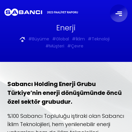
Enerji
#Büyüme
#Global
#İklim
#Teknoloji
#Müşteri
#Çevre
Sabancı Holding Enerji Grubu
Türkiye’nin enerji dönüşümünde öncü
özel sektör grubudur.
%100 Sabancı Topluluğu iştiraki olan Sabancı
İklim Teknolojileri, hem yenilenebilir enerji