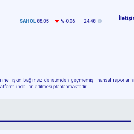
İletiş
SAHOL
88,05
%-0.06
24:48
ine ilişkin bağımsız denetimden geçmemiş finansal raporların
tformu'nda ilan edilmesi planlanmaktadır.