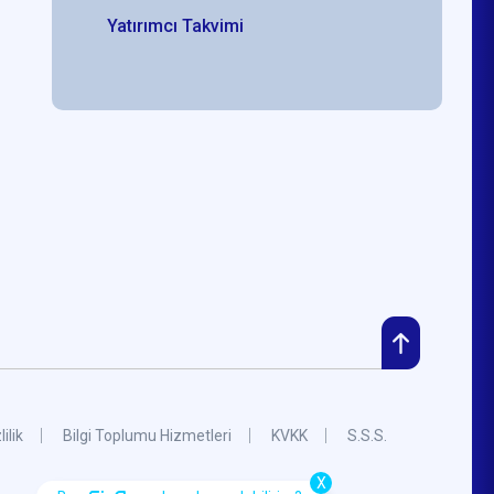
Yatırımcı Takvimi
lilik
Bilgi Toplumu Hizmetleri
KVKK
S.S.S.
X