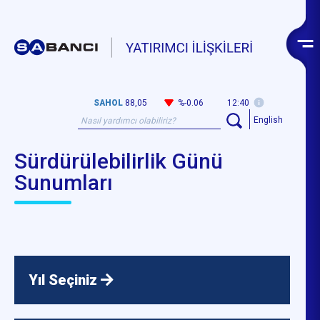
SAHOL
88,05
%-0.06
12:40
English
Sürdürülebilirlik Günü
Sunumları
Yıl Seçiniz