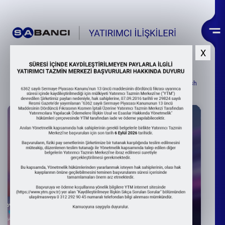
X
SAHOL
88,05
%-0.06
11:34
English
Sabancı
Holding 1Ç
2026 Finansal
Sonuçlar
Sunumu