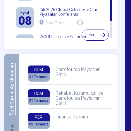
Citi 2026 Global Gelişmekte Olan
Eylül
Piyasalar Konferansı
08
New York
Tümü
WOOD’s Türkiye Yatırımcı
Eylül
Sempozyumu
23
İstanbul
Özel Durum Açıklamaları
Carrefoursa Paylarının
CUM
Satışı
31 Temmuz
Rekabet Kurumu İzni ve
CUM
Carrefoursa Paylarının
31 Temmuz
Devri
Finansal Takvim
PER
09 Temmuz