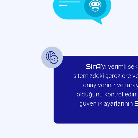
SirA
’yı verimli şe
sitemizdeki çerezlere ve
onay veriniz ve tara
olduğunu kontrol edini
güvenlik ayarlarının