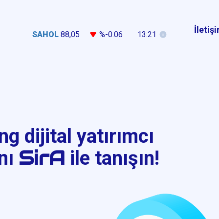
İletiş
SAHOL
88,05
%-0.06
13:21
g dijital yatırımcı
SirA
anı
ile tanışın!