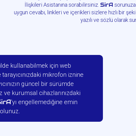
SirA
İlişkileri Asistanına sorabilirsiniz.
sorunuza
uygun cevabı, linkleri ve içerikleri sizlere hızlı bir şek
yazılı ve sözlü olarak su
kilde kullanabilmek için web
 tarayıcınızdaki mikrofon iznine
yıcınızın güncel bir sürümde
z ve kurumsal cihazlarınızdaki
SirA
’yı engellemediğine emin
olunuz.