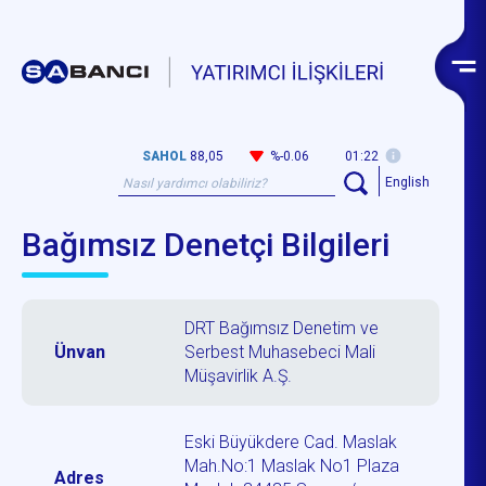
SAHOL
88,05
%-0.06
01:22
English
Bağımsız Denetçi Bilgileri
DRT Bağımsız Denetim ve
Ünvan
Serbest Muhasebeci Mali
Müşavirlik A.Ş.
Eski Büyükdere Cad. Maslak
Mah.No:1 Maslak No1 Plaza
Adres