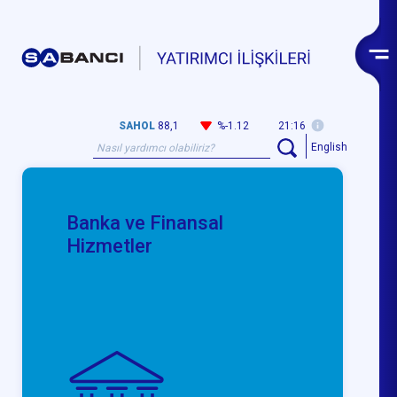
SAHOL
88,1
%-1.12
21:16
English
Banka ve Finansal
Hizmetler