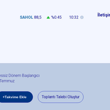
İletiş
SAHOL
88,5
%0.45
10:32
essiz Dönem Başlangıcı
 Temmuz
Toplantı Talebi Oluştur
+Takvime Ekle