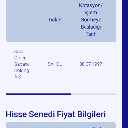
Kotasyon/
İşlem
İ
Ticker
Görmeye
Gö
Başladığı
P
Tarih
Hacı
Ömer
Yı
Sabancı
SAHOL
08.07.1997
P
Holding
A.Ş.
Hisse Senedi Fiyat Bilgileri