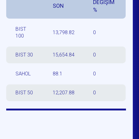
DEĞİŞİM
SON
%
BIST
13,798.82
0
100
BIST 30
15,654.84
0
SAHOL
88.1
0
BIST 50
12,207.88
0