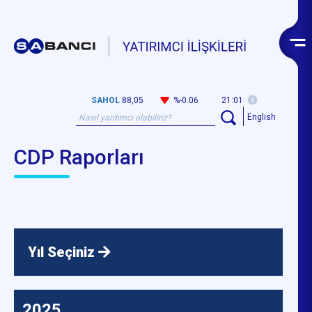
SAHOL
88,05
%-0.06
21:01
English
CDP Raporları
Yıl Seçiniz
2025