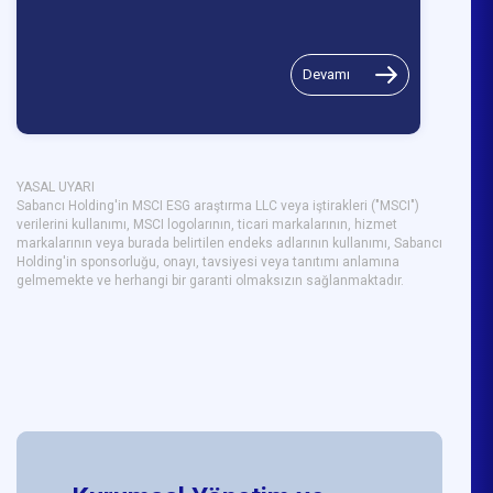
Devamı
YASAL UYARI
Sabancı Holding'in MSCI ESG araştırma LLC veya iştirakleri ("MSCI")
verilerini kullanımı, MSCI logolarının, ticari markalarının, hizmet
markalarının veya burada belirtilen endeks adlarının kullanımı, Sabancı
Holding'in sponsorluğu, onayı, tavsiyesi veya tanıtımı anlamına
gelmemekte ve herhangi bir garanti olmaksızın sağlanmaktadır.