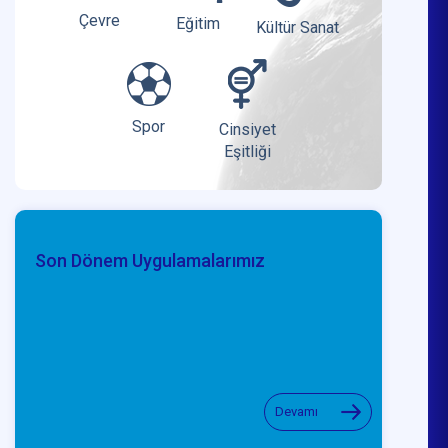
Çevre
Eğitim
Kültür Sanat
Spor
Cinsiyet
Eşitliği
Son Dönem Uygulamalarımız
Devamı