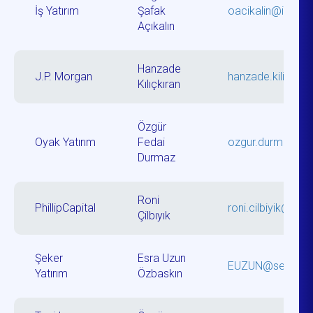
İş Yatırım
Şafak
oacikalin@isyati
Açıkalın
Hanzade
J.P. Morgan
hanzade.kilicki
Kılıçkıran
Özgür
Oyak Yatırım
Fedai
ozgur.durmaz@oy
Durmaz
Roni
PhillipCapital
roni.cilbiyik@phil
Çilbıyık
Şeker
Esra Uzun
EUZUN@sekeryati
Yatırım
Özbaskın