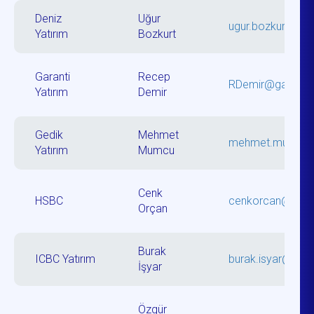
Deniz
Uğur
ugur.bozkurt@de
Yatırım
Bozkurt
Garanti
Recep
RDemir@garantib
Yatırım
Demir
Gedik
Mehmet
mehmet.mumcu
Yatırım
Mumcu
Cenk
HSBC
cenkorcan@hsbc
Orçan
Burak
ICBC Yatırım
burak.isyar@icbc
İşyar
Özgür