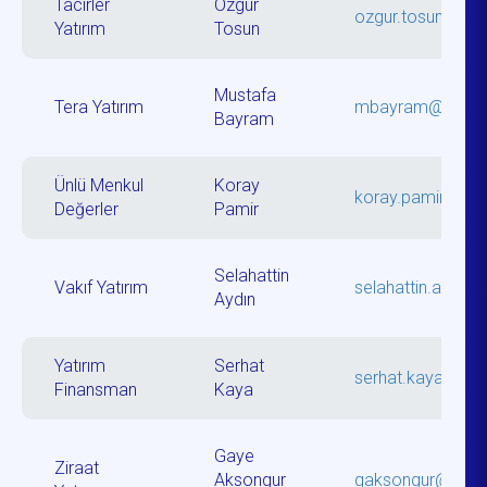
Tacirler
Özgür
ozgur.tosun@taci
Yatırım
Tosun
Mustafa
Tera Yatırım
mbayram@teraya
Bayram
Ünlü Menkul
Koray
koray.pamir@un
Değerler
Pamir
Selahattin
Vakıf Yatırım
selahattin.aydin@
Aydın
Yatırım
Serhat
serhat.kaya@yf.
Finansman
Kaya
Gaye
Ziraat
Aksongur
gaksongur@ziraat