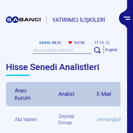
SAHOL
88,05
%-0.06
17:13
English
Hisse Senedi Analistleri
Aracı
Analist
E-Mail
Kurum
Zeynep
Ata Yatırım
zerman@atainve
Erman