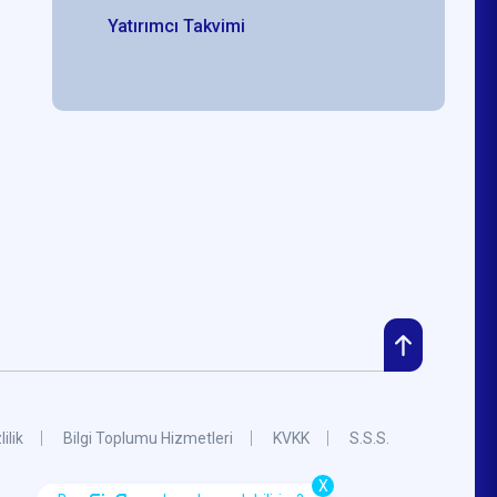
Yatırımcı Takvimi
lilik
Bilgi Toplumu Hizmetleri
KVKK
S.S.S.
X