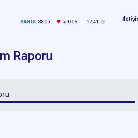
İletiş
SAHOL
88,05
%-0.06
17:41
um Raporu
oru