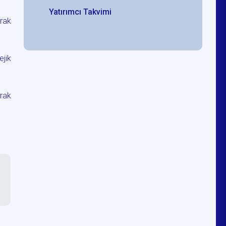
Yatırımcı Takvimi
arak
ejik
rak