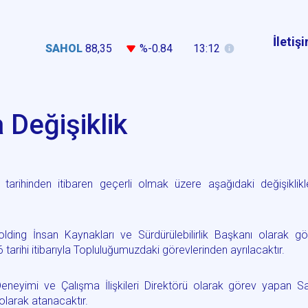
İletiş
SAHOL
88,35
%-0.84
13:12
 Değişiklik
arihinden itibaren geçerli olmak üzere aşağıdaki değişiklikl
ding İnsan Kaynakları ve Sürdürülebilirlik Başkanı olarak gö
ihi itibarıyla Topluluğumuzdaki görevlerinden ayrılacaktır.
eneyimi ve Çalışma İlişkileri Direktörü olarak görev yapan S
olarak atanacaktır.