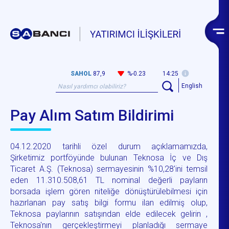
SAHOL
87,9
%-0.23
14:25
English
Pay Alım Satım Bildirimi
04.12.2020 tarihli özel durum açıklamamızda,
Şirketimiz portföyünde bulunan Teknosa İç ve Dış
Ticaret A.Ş. (Teknosa) sermayesinin %10,28'ini temsil
eden 11.310.508,61 TL nominal değerli payların
borsada işlem gören niteliğe dönüştürülebilmesi için
hazırlanan pay satış bilgi formu ilan edilmiş olup,
Teknosa paylarının satışından elde edilecek gelirin ,
Teknosa'nın gerçekleştirmeyi planladığı sermaye