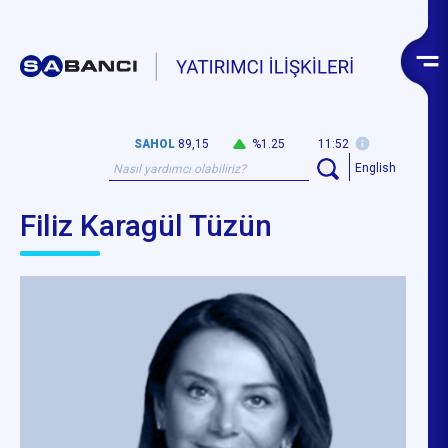
SAHOL
89,15
%1.25
11:52
English
Filiz Karagül Tüzün