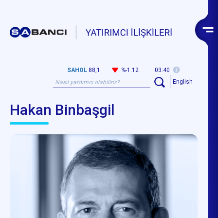
SAHOL
88,1
%-1.12
03:40
English
Hakan Binbaşgil