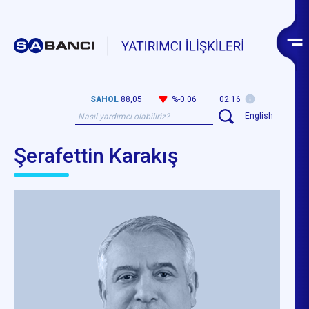
SAHOL
88,05
%-0.06
02:16
English
Şerafettin Karakış