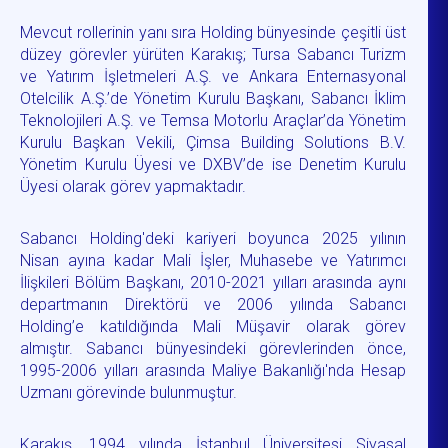
Mevcut rollerinin yanı sıra Holding bünyesinde çeşitli üst
düzey görevler yürüten Karakış; Tursa Sabancı Turizm
ve Yatırım İşletmeleri A.Ş. ve Ankara Enternasyonal
Otelcilik A.Ş.’de Yönetim Kurulu Başkanı, Sabancı İklim
Teknolojileri A.Ş. ve Temsa Motorlu Araçlar’da Yönetim
Kurulu Başkan Vekili, Çimsa Building Solutions B.V.
Yönetim Kurulu Üyesi ve DXBV’de ise Denetim Kurulu
Üyesi olarak görev yapmaktadır.
Sabancı Holding'deki kariyeri boyunca 2025 yılının
Nisan ayına kadar Mali İşler, Muhasebe ve Yatırımcı
İlişkileri Bölüm Başkanı, 2010-2021 yılları arasında aynı
departmanın Direktörü ve 2006 yılında Sabancı
Holding’e katıldığında Mali Müşavir olarak görev
almıştır. Sabancı bünyesindeki görevlerinden önce,
1995-2006 yılları arasında Maliye Bakanlığı'nda Hesap
Uzmanı görevinde bulunmuştur.
Karakış, 1994 yılında İstanbul Üniversitesi Siyasal