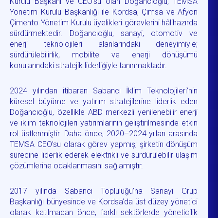
Kurulu Başkanı ve CEO’su olan Doğancıoğlu, TEMSA
Yönetim Kurulu Başkanlığı ile Kordsa, Çimsa ve Afyon
Çimento Yönetim Kurulu üyelikleri görevlerini hâlihazırda
sürdürmektedir. Doğancıoğlu, sanayi, otomotiv ve
enerji teknolojileri alanlarındaki deneyimiyle;
sürdürülebilirlik, mobilite ve enerji dönüşümü
konularındaki stratejik liderliğiyle tanınmaktadır.
2024 yılından itibaren Sabancı İklim Teknolojileri’nin
küresel büyüme ve yatırım stratejilerine liderlik eden
Doğancıoğlu, özellikle ABD merkezli yenilenebilir enerji
ve iklim teknolojileri yatırımlarının geliştirilmesinde etkin
rol üstlenmiştir. Daha önce, 2020–2024 yılları arasında
TEMSA CEO’su olarak görev yapmış; şirketin dönüşüm
sürecine liderlik ederek elektrikli ve sürdürülebilir ulaşım
çözümlerine odaklanmasını sağlamıştır.
2017 yılında Sabancı Topluluğu’na Sanayi Grup
Başkanlığı bünyesinde ve Kordsa’da üst düzey yönetici
olarak katılmadan önce, farklı sektörlerde yöneticilik