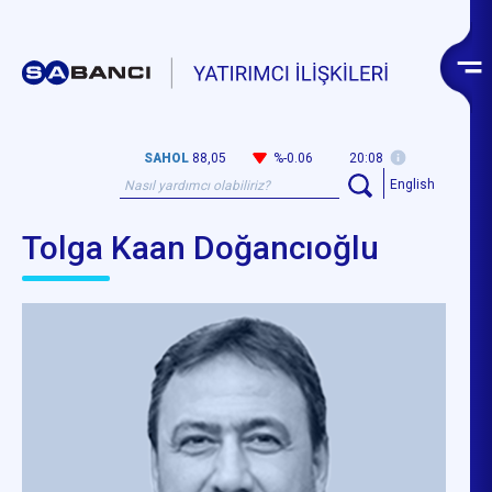
SAHOL
88,05
%-0.06
20:08
English
Tolga Kaan Doğancıoğlu