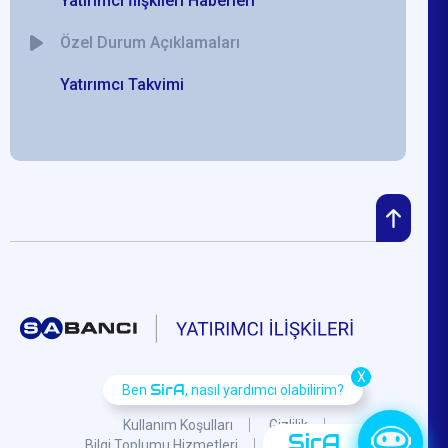
Yatırımcı İlişkileri Haberleri
Özel Durum Açıklamaları
Yatırımcı Takvimi
X
SirA
Ben
, nasıl yardımcı olabilirim?
Kullanım Koşulları
Gizlilik
SirA
Bilgi Toplumu Hizmetleri
KVKK
S.S.S.