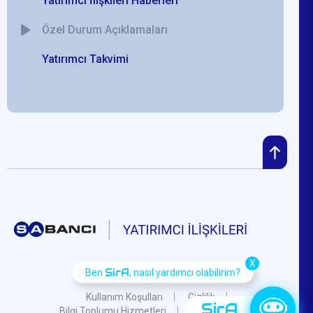
Yatırımcı İlişkileri Haberleri
Özel Durum Açıklamaları
Yatırımcı Takvimi
X
SirA
Ben
, nasıl yardımcı olabilirim?
Kullanım Koşulları
Gizlilik
SirA
Bilgi Toplumu Hizmetleri
KVKK
S.S.S.