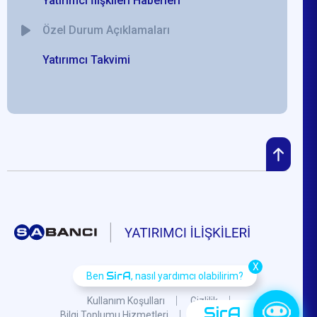
Yatırımcı İlişkileri Haberleri
Özel Durum Açıklamaları
Yatırımcı Takvimi
X
SirA
Ben
, nasıl yardımcı olabilirim?
Kullanım Koşulları
Gizlilik
SirA
Bilgi Toplumu Hizmetleri
KVKK
S.S.S.