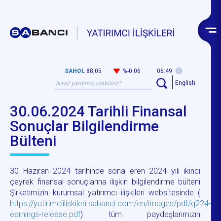
SAHOL
88,05
%-0.06
06:49
English
30.06.2024 Tarihli Finansal
Sonuçlar Bilgilendirme
Bülteni
30 Haziran 2024 tarihinde sona eren 2024 yılı ikinci
çeyrek finansal sonuçlarına ilişkin bilgilendirme bülteni
Şirketimizin kurumsal yatırımcı ilişkileri websitesinde (
https://yatirimciiliskileri.sabanci.com/en/images/pdf/q224-
earnings-release.pdf
) tüm paydaşlarımızın