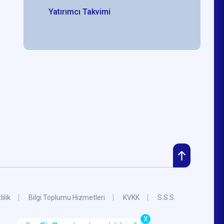
Yatırımcı Takvimi
lilik
Bilgi Toplumu Hizmetleri
KVKK
S.S.S.
X