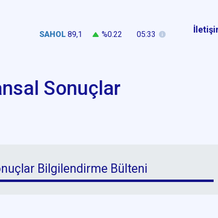
İletiş
SAHOL
89,1
%0.22
05:33
ansal Sonuçlar
nuçlar Bilgilendirme Bülteni