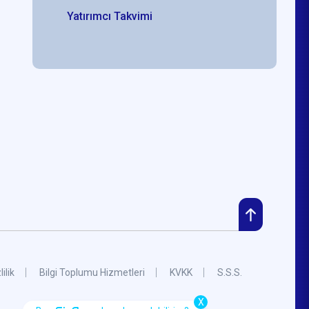
Yatırımcı Takvimi
lilik
Bilgi Toplumu Hizmetleri
KVKK
S.S.S.
X