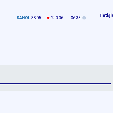
İletiş
SAHOL
88,05
%-0.06
06:33