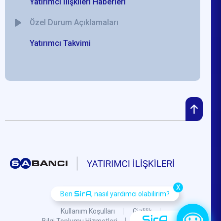
Yatırımcı İlişkileri Haberleri
Özel Durum Açıklamaları
Yatırımcı Takvimi
X
SirA
Ben
, nasıl yardımcı olabilirim?
Kullanım Koşulları
Gizlilik
SirA
Bilgi Toplumu Hizmetleri
KVKK
S.S.S.