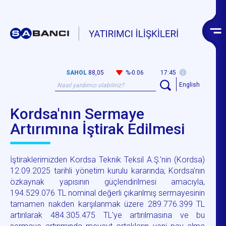
SAHOL
88,05
%-0.06
17:45
English
Kordsa'nın Sermaye
Artırımına İştirak Edilmesi
İştiraklerimizden Kordsa Teknik Teksil A.Ş.'nin (Kordsa)
12.09.2025 tarihli yönetim kurulu kararında; Kordsa'nın
özkaynak yapısının güçlendirilmesi amacıyla,
194.529.076 TL nominal değerli çıkarılmış sermayesinin
tamamen nakden karşılanmak üzere 289.776.399 TL
artırılarak 484.305.475 TL'ye artırılmasına ve bu