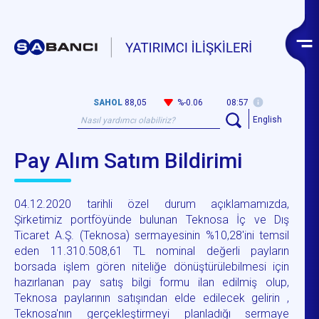
SAHOL
88,05
%-0.06
08:57
English
Pay Alım Satım Bildirimi
04.12.2020 tarihli özel durum açıklamamızda,
Şirketimiz portföyünde bulunan Teknosa İç ve Dış
Ticaret A.Ş. (Teknosa) sermayesinin %10,28'ini temsil
eden 11.310.508,61 TL nominal değerli payların
borsada işlem gören niteliğe dönüştürülebilmesi için
hazırlanan pay satış bilgi formu ilan edilmiş olup,
Teknosa paylarının satışından elde edilecek gelirin ,
Teknosa'nın gerçekleştirmeyi planladığı sermaye