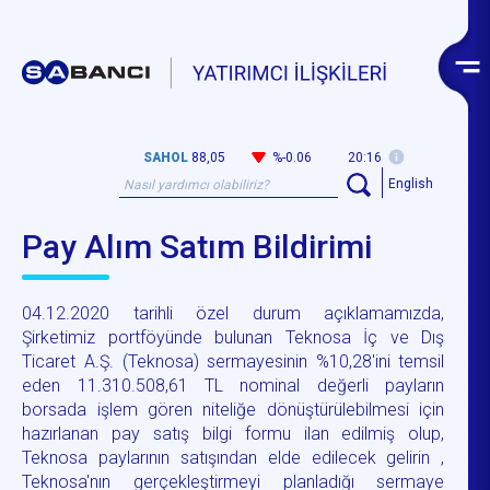
SAHOL
88,05
%-0.06
20:16
English
Pay Alım Satım Bildirimi
04.12.2020 tarihli özel durum açıklamamızda,
Şirketimiz portföyünde bulunan Teknosa İç ve Dış
Ticaret A.Ş. (Teknosa) sermayesinin %10,28'ini temsil
eden 11.310.508,61 TL nominal değerli payların
borsada işlem gören niteliğe dönüştürülebilmesi için
hazırlanan pay satış bilgi formu ilan edilmiş olup,
Teknosa paylarının satışından elde edilecek gelirin ,
Teknosa'nın gerçekleştirmeyi planladığı sermaye