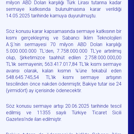
milyon ABD Doları karşılığı Türk Lirası tutarına kadar
sermaye katkısında bulunulmasına karar verildiği
14.05.2025 tarihinde kamuya duyurulmuştu.
Söz konusu karar kapsamasında sermaye katkısının bir
kısmı gerçekleşmiş ve Sabancı İklim Teknolojileri
A.Ş.'nin sermayesi 70 milyon ABD Doları karşılığı
5.000.000.000 TL'den, 7.758.000.000 TL'ye artırılmış
olup, Şirketimizce taahhüt edilen 2.758.000.000,00
TL'lik sermayenin; 563.417.017,84 TL'lik kısmı sermaye
avansı olarak, kalan kısmın ¼'üne tekabül eden
548.645.745,54 TL'lik kısmı sermaye artışının
tescilinden önce nakden ödenmiştir, Bakiye tutar ise 24
(yirmidört) ay içerisinde ödenecektir.
Söz konusu sermaye artışı 20.06.2025 tarihinde tescil
edilmiş ve 11355 sayılı Türkiye Ticaret Sicili
Gazetesi'nde ilan edilmiştir.