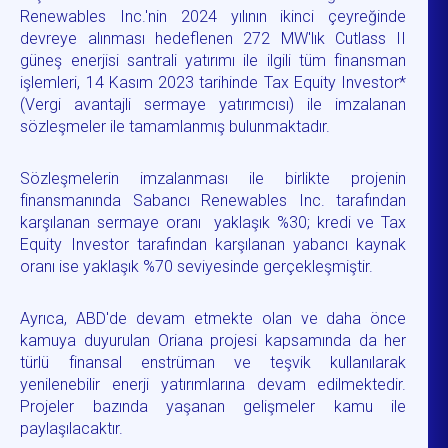
Renewables Inc.'nin 2024 yılının ikinci çeyreğinde
devreye alınması hedeflenen 272 MW'lık Cutlass II
güneş enerjisi santrali yatırımı ile ilgili tüm finansman
işlemleri, 14 Kasım 2023 tarihinde Tax Equity Investor*
(Vergi avantajli sermaye yatırımcısı) ile imzalanan
sözleşmeler ile tamamlanmış bulunmaktadır.
Sözleşmelerin imzalanması ile birlikte projenin
finansmanında Sabancı Renewables Inc. tarafından
karşılanan sermaye oranı yaklaşık %30; kredi ve Tax
Equity Investor tarafından karşılanan yabancı kaynak
oranı ise yaklaşık %70 seviyesinde gerçekleşmiştir.
Ayrıca, ABD'de devam etmekte olan ve daha önce
kamuya duyurulan Oriana projesi kapsamında da her
türlü finansal enstrüman ve teşvik kullanılarak
yenilenebilir enerji yatırımlarına devam edilmektedir.
Projeler bazında yaşanan gelişmeler kamu ile
paylaşılacaktır.