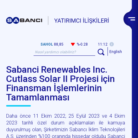
SAHOL
88,85
%-0.28
11:12
English
Sabanci Renewables Inc.
Cutlass Solar II Projesi için
Finansman İşlemlerinin
Tamamlanması
Daha önce 11 Ekim 2022, 25 Eylül 2023 ve 4 Ekim
2023 tarihli özel durum açıklamaları ile kamuya
duyurulmuş olan, Şirketimizin Sabancı İklim Teknolojileri
A.Ş. üzerinden %100 oranında hissedar olduğu Sabanci