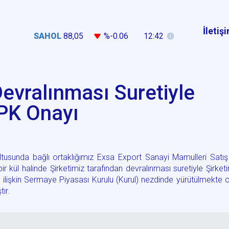
İletiş
SAHOL
88,05
%-0.06
12:42
Devralınması Suretiyle
SPK Onayı
tusunda bağlı ortaklığımız Exsa Export Sanayi Mamulleri Satı
 bir kül halinde Şirketimiz tarafından devralınması suretiyle Şirket
 ilişkin Sermaye Piyasası Kurulu (Kurul) nezdinde yürütülmekte 
ır.