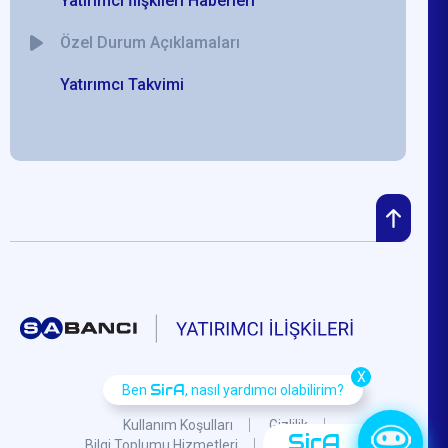
Yatırımcı İlişkileri Haberleri
Özel Durum Açıklamaları
Yatırımcı Takvimi
X
SirA
Ben
, nasıl yardımcı olabilirim?
Kullanım Koşulları
Gizlilik
SirA
Bilgi Toplumu Hizmetleri
KVKK
S.S.S.