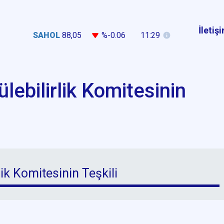
İletiş
SAHOL
88,05
%-0.06
11:29
lebilirlik Komitesinin
ik Komitesinin Teşkili