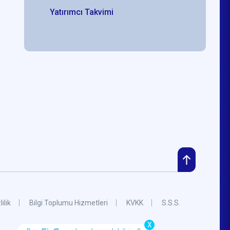
Yatırımcı Takvimi
lilik
Bilgi Toplumu Hizmetleri
KVKK
S.S.S.
X