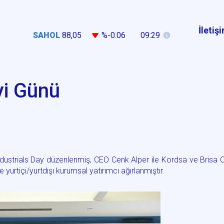
İletiş
SAHOL
88,05
%-0.06
09:29
yi Günü
ndustrials Day düzenlenmiş, CEO Cenk Alper ile Kordsa ve Brisa
e yurtiçi/yurtdışı kurumsal yatırımcı ağırlanmıştır.