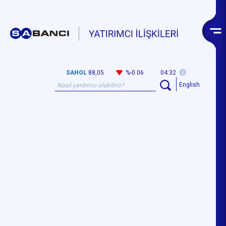
SAHOL
88,05
%-0.06
04:32
English