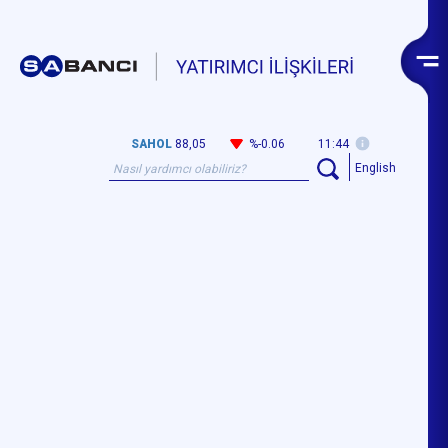
SAHOL
88,05
%-0.06
11:44
English