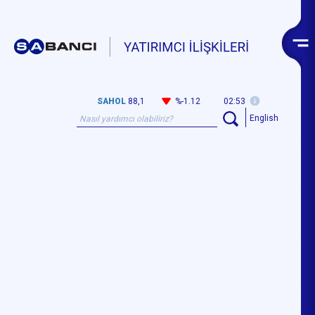
SAHOL
88,1
%-1.12
02:53
English