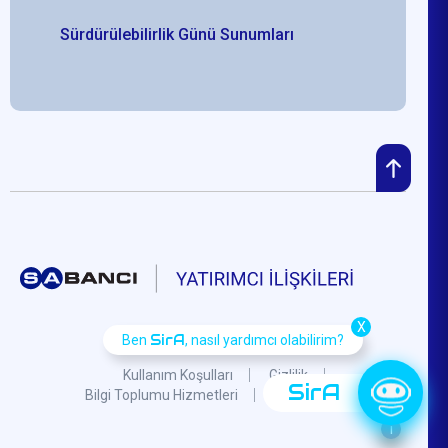
Sürdürülebilirlik Günü Sunumları
X
SirA
Ben
, nasıl yardımcı olabilirim?
Kullanım Koşulları
Gizlilik
SirA
Bilgi Toplumu Hizmetleri
KVKK
S.S.S.
i