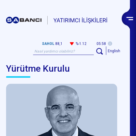
SAHOL
88,1
%-1.12
05:58
English
Yürütme Kurulu